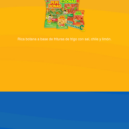
Rica botana a base de frituras de trigo con sal, chile y limón.