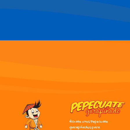
Échate unos Pepecuate
garapiñados para