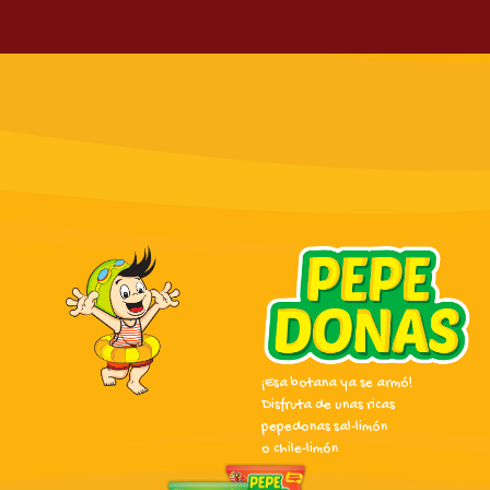
¡Esa botana ya se armó!
Disfruta de unas ricas
pepedonas sal-limón
o chile-limón