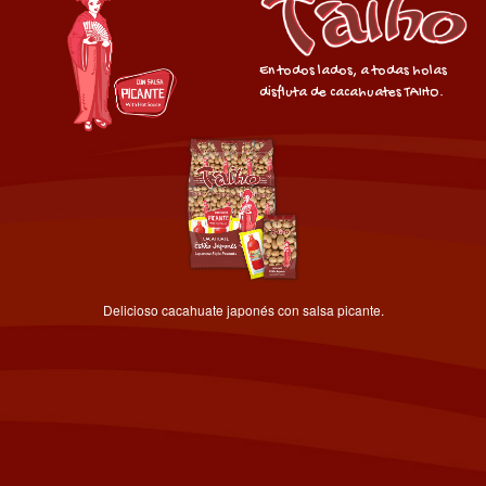
En todos lados, a todas holas
disfluta de cacahuates TAIHO.
Delicioso cacahuate japonés con salsa picante.