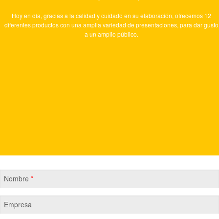
Hoy en día, gracias a la calidad y cuidado en su elaboración, ofrecemos 12
diferentes productos con una amplia variedad de presentaciones, para dar gusto
a un amplio público.
Nombre
*
Empresa