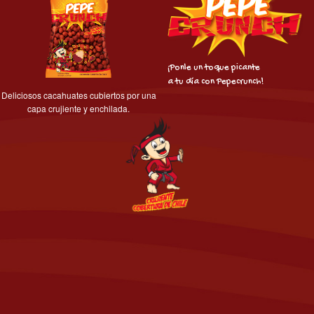
¡Ponle un toque picante
a tu día con Pepecrunch!
Deliciosos cacahuates cubiertos por una
capa crujiente y enchilada.